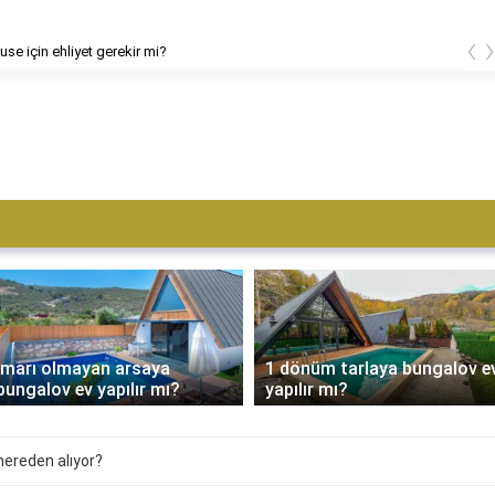
‹
use için ehliyet gerekir mi?
İmarı olmayan arsaya
1 dönüm tarlaya bungalov e
bungalov ev yapılır mı?
yapılır mı?
nereden alıyor?