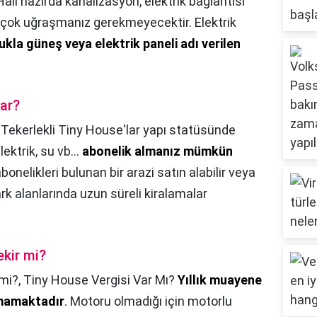
Hali hazırda kanalizasyon, elektrik bağlantısı
da çok uğraşmanız gerekmeyecektir. Elektrik
kla güneş veya elektrik paneli adı verilen
dar?
,
Tekerlekli Tiny House'lar yapı statüsünde
elektrik, su vb…
abonelik almanız mümkün
bonelikleri bulunan bir arazi satın alabilir veya
ark alanlarında uzun süreli kiralamalar
ekir mi?
 mi?,
Tiny House Vergisi Var Mı?
Yıllık muayene
nmamaktadır
. Motoru olmadığı için motorlu