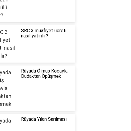
SRC 3 muafiyet ücreti
nasıl yatırılır?
Rüyada Ölmüş Kocayla
Dudaktan Öpüşmek
Rüyada Yılan Sarılması