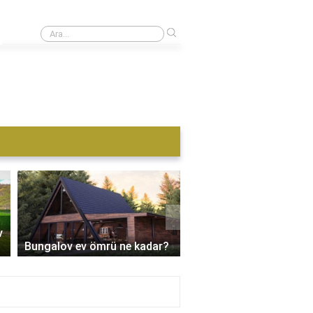
›
Konteyner için nereye başvurulur?
›
v
Üçgen bungalov ev kaç
Bungalov ev ömrü ne kadar?
metrekare?