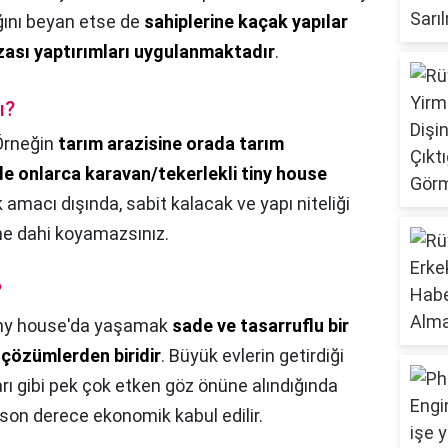
ğını beyan etse de
sahiplerine kaçak yapılar
ezası yaptırımları uygulanmaktadır
.
ı?
Örneğin
tarım arazisine orada tarım
de onlarca karavan/tekerlekli tiny house
k amacı dışında, sabit kalacak ve yapı niteliği
ane dahi koyamazsınız.
?
ny house'da yaşamak
sade ve tasarruflu bir
 çözümlerden biridir
. Büyük evlerin getirdiği
rı gibi pek çok etken göz önüne alındığında
son derece ekonomik kabul edilir.