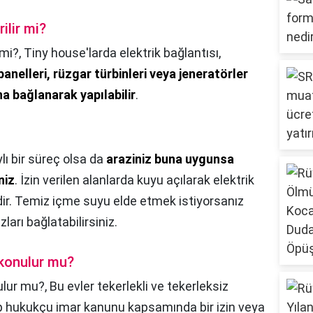
ilir mi?
 mi?,
Tiny house'larda elektrik bağlantısı,
anelleri, rüzgar türbinleri veya jeneratörler
na bağlanarak yapılabilir
.
lı bir süreç olsa da
araziniz buna uygunsa
niz
. İzin verilen alanlarda kuyu açılarak elektrik
dir. Temiz içme suyu elde etmek istiyorsanız
ları bağlatabilirsiniz.
 konulur mu?
ulur mu?,
Bu evler tekerlekli ve tekerleksiz
grup hukukçu imar kanunu kapsamında bir izin veya