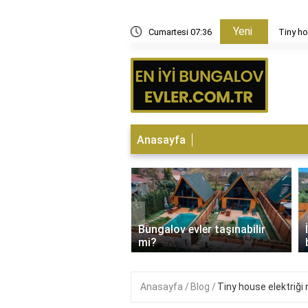
Yeni
aç metrekare ev yapılır?
Cumartesi 07:36
Tiny ho
Anasayfa
‹
Bungalov evler taşınabilir
 Bungalovda kalınır mı?
mi?
Anasayfa
Blog
Tiny house elektriği 