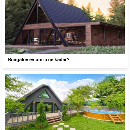
Bungalov ev ömrü ne kadar?