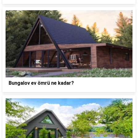
Bungalov ev ömrü ne kadar?