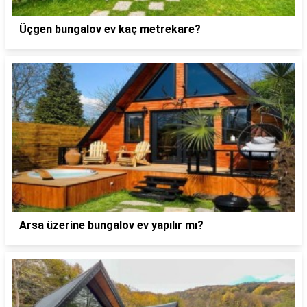
Üçgen bungalov ev kaç metrekare?
Arsa üzerine bungalov ev yapılır mı?