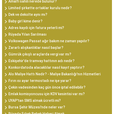
Amalfi sahili nerede bulunur?
Limited şirkette ortaklar kurulu nedir?
Dek ve dekolte aynı mı?
Baby girl kime denir?
Adres kaydı için fatura yeterli mi?
Rüyada Yılan Sarılması
Volkswagen Passat ağır bakım ne zaman yapılır?
Zararlı alışkanlıklar nasıl başlar?
Gümrük çıkışlı araçlarda vergi var mı?
Eskişehir'de tramvay hattının adı nedir?
Konkordatoda alacaklılar nasıl kayıt yaptırır?
Alo Maliye Hattı Nedir? - Maliye Bakanlığı'nın Hizmetleri
Fırın ısı ayar termostadı ne işe yarar?
Çekin vadesinden kaç gün önce iptal edilebilir?
Emlak komisyoncusu için KDV kesintisi var mı?
UYAP'tan SMS almak ücretli mi?
Bursa Şehir Müzesi'nde neler var?
Rüyada Erkek Bebek Haberi Almak