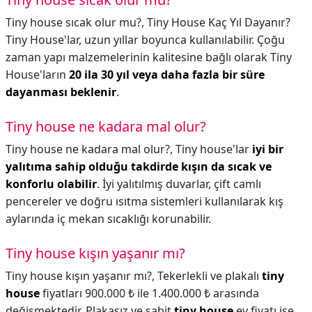
Tiny house sıcak olur mu?,
Tiny House Kaç Yıl Dayanır?
Tiny House'lar, uzun yıllar boyunca kullanılabilir. Çoğu
zaman yapı malzemelerinin kalitesine bağlı olarak Tiny
House'ların
20 ila 30 yıl veya daha fazla bir süre
dayanması beklenir
.
Tiny house ne kadara mal olur?
Tiny house ne kadara mal olur?,
Tiny house'lar
iyi bir
yalıtıma sahip olduğu takdirde kışın da sıcak ve
konforlu olabilir
. İyi yalıtılmış duvarlar, çift camlı
pencereler ve doğru ısıtma sistemleri kullanılarak kış
aylarında iç mekan sıcaklığı korunabilir.
Tiny house kışın yaşanır mı?
Tiny house kışın yaşanır mı?,
Tekerlekli ve plakalı
tiny
house
fiyatları 900.000 ₺ ile 1.400.000 ₺ arasında
değişmektedir. Plakasız ve sabit
tiny house
ev fiyatı ise