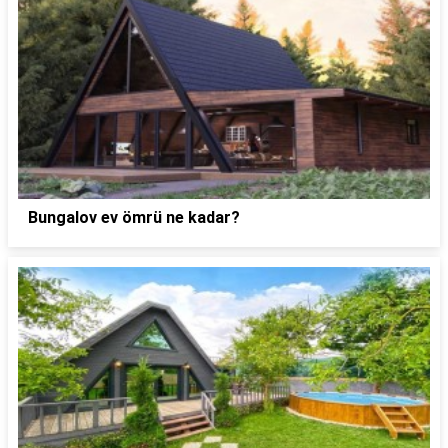
Bungalov ev ömrü ne kadar?