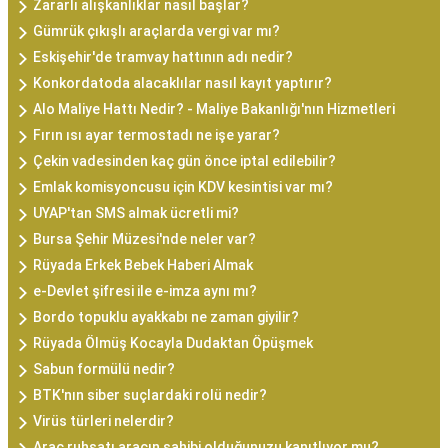
Zararlı alışkanlıklar nasıl başlar?
Gümrük çıkışlı araçlarda vergi var mı?
Eskişehir'de tramvay hattının adı nedir?
Konkordatoda alacaklılar nasıl kayıt yaptırır?
Alo Maliye Hattı Nedir? - Maliye Bakanlığı'nın Hizmetleri
Fırın ısı ayar termostadı ne işe yarar?
Çekin vadesinden kaç gün önce iptal edilebilir?
Emlak komisyoncusu için KDV kesintisi var mı?
UYAP'tan SMS almak ücretli mi?
Bursa Şehir Müzesi'nde neler var?
Rüyada Erkek Bebek Haberi Almak
e-Devlet şifresi ile e-imza aynı mı?
Bordo topuklu ayakkabı ne zaman giyilir?
Rüyada Ölmüş Kocayla Dudaktan Öpüşmek
Sabun formülü nedir?
BTK'nın siber suçlardaki rolü nedir?
Virüs türleri nelerdir?
Araç ruhsatı aracın sahibi olduğunuzu kanıtlıyor mu?