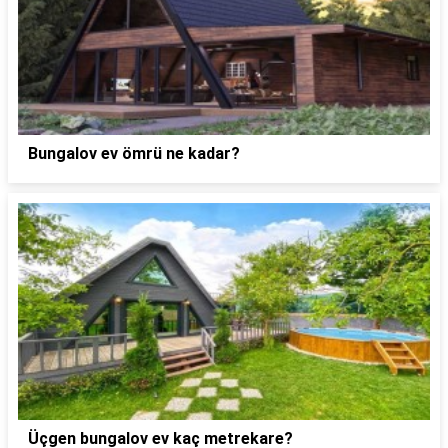
Bungalov ev ömrü ne kadar?
Üçgen bungalov ev kaç metrekare?