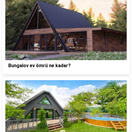
Bungalov ev ömrü ne kadar?