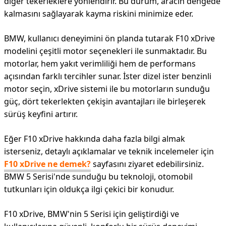
diğer tekerleklere yönlendirir. Bu durum, aracın dengede
kalmasını sağlayarak kayma riskini minimize eder.
BMW, kullanıcı deneyimini ön planda tutarak F10 xDrive
modelini çeşitli motor seçenekleri ile sunmaktadır. Bu
motorlar, hem yakıt verimliliği hem de performans
açısından farklı tercihler sunar. İster dizel ister benzinli
motor seçin, xDrive sistemi ile bu motorların sunduğu
güç, dört tekerlekten çekişin avantajları ile birleşerek
sürüş keyfini artırır.
Eğer F10 xDrive hakkında daha fazla bilgi almak
isterseniz, detaylı açıklamalar ve teknik incelemeler için
F10 xDrive ne demek?
sayfasını ziyaret edebilirsiniz.
BMW 5 Serisi'nde sunduğu bu teknoloji, otomobil
tutkunları için oldukça ilgi çekici bir konudur.
F10 xDrive, BMW'nin 5 Serisi için geliştirdiği ve