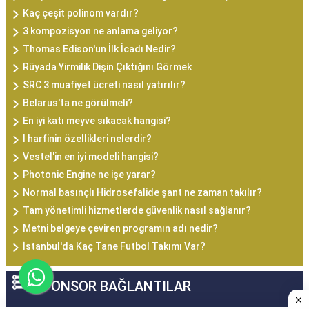
Kaç çeşit polinom vardır?
3 kompozisyon ne anlama geliyor?
Thomas Edison'un İlk İcadı Nedir?
Rüyada Yirmilik Dişin Çıktığını Görmek
SRC 3 muafiyet ücreti nasıl yatırılır?
Belarus'ta ne görülmeli?
En iyi katı meyve sıkacak hangisi?
I harfinin özellikleri nelerdir?
Vestel'in en iyi modeli hangisi?
Photonic Engine ne işe yarar?
Normal basınçlı Hidrosefalide şant ne zaman takılır?
Tam yönetimli hizmetlerde güvenlik nasıl sağlanır?
Metni belgeye çeviren programın adı nedir?
İstanbul'da Kaç Tane Futbol Takımı Var?
SPONSOR BAĞLANTILAR