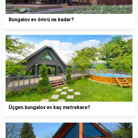
Bungalov ev ömrü ne kadar?
Üçgen bungalov ev kaç metrekare?