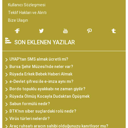
Kullanıcı Sözleşmesi
Teklif Hakları ve Alıntı
Bize Ulaşın
SON EKLENEN YAZILAR
UYAP'tan SMS almak ücretli mi?
Bursa Şehir Müzesi'nde neler var?
Rüyada Erkek Bebek Haberi Almak
e-Devlet şifresi ile e-imza aynı mı?
Bordo topuklu ayakkabı ne zaman giyilir?
Rüyada Ölmüş Kocayla Dudaktan Öpüşmek
Sabun formülü nedir?
BTK'nın siber suçlardaki rolü nedir?
Virüs türleri nelerdir?
Araç ruhsatı aracın sahibi olduğunuzu kanıtlıyor mu?